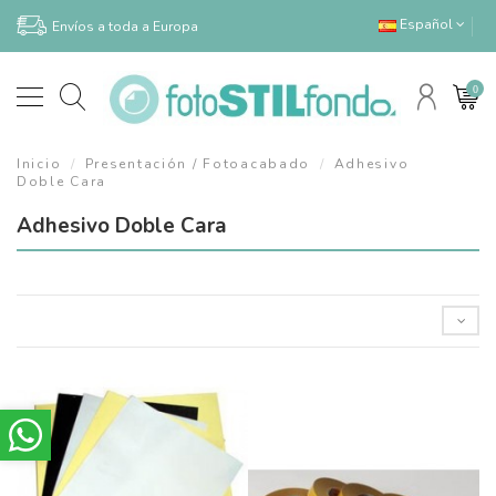
Español
Envíos a toda a Europa
0
Inicio
Presentación / Fotoacabado
Adhesivo
Doble Cara
Adhesivo Doble Cara