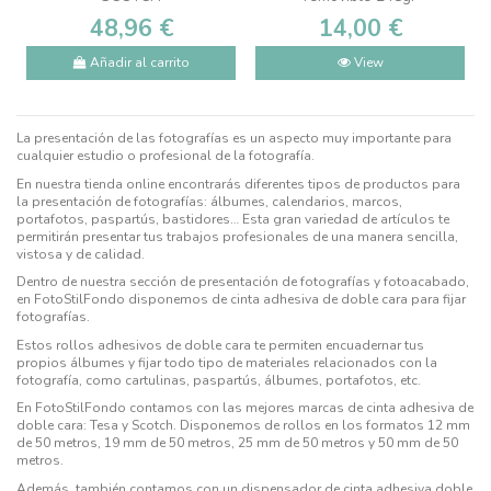
48,96 €
14,00 €
Añadir al carrito
View
La presentación de las fotografías es un aspecto muy importante para
cualquier estudio o profesional de la fotografía.
En nuestra tienda online encontrarás diferentes tipos de productos para
la presentación de fotografías: álbumes, calendarios, marcos,
portafotos, paspartús, bastidores… Esta gran variedad de artículos te
permitirán presentar tus trabajos profesionales de una manera sencilla,
vistosa y de calidad.
Dentro de nuestra sección de presentación de fotografías y fotoacabado,
en FotoStilFondo disponemos de cinta adhesiva de doble cara para fijar
fotografías.
Estos rollos adhesivos de doble cara te permiten encuadernar tus
propios álbumes y fijar todo tipo de materiales relacionados con la
fotografía, como cartulinas, paspartús, álbumes, portafotos, etc.
En FotoStilFondo contamos con las mejores marcas de cinta adhesiva de
doble cara: Tesa y Scotch. Disponemos de rollos en los formatos 12 mm
de 50 metros, 19 mm de 50 metros, 25 mm de 50 metros y 50 mm de 50
metros.
Además, también contamos con un dispensador de cinta adhesiva doble