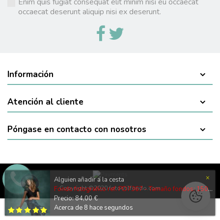
Enim quis fugiat consequat elit minim nisi eu occaecat
occaecat deserunt aliquip nisi ex deserunt.
Información
Atención al cliente
Póngase en contacto con nosotros
×
Alguien añadir a la cesta
Copyright ©2020 fotostilfondo.com
Fondo fotografico ref. PD7367 - Tamaño fondos: 150x150cm canvas con nucleo de aluminio - sin arrugas - sin suelo
Precio: 84,00 €
Acerca de 8 hace segundos