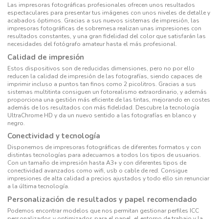
Las impresoras fotográficas profesionales ofrecen unos resultados
espectaculares para presentar tus imágenes con unos niveles de detalle y
acabados óptimos. Gracias a sus nuevos sistemas de impresión, las
impresoras fotográficas de sobremesa realizan unas impresiones con
resultados constantes, y una gran fidelidad del color que satisfarán las
necesidades del fotógrafo amateur hasta el más profesional.
Calidad de impresión
Estos dispositivos son de reducidas dimensiones, pero no por ello
reducen la calidad de impresión de las fotografías, siendo capaces de
imprimir incluso a puntos tan finos como 2 picolitros. Gracias a sus
sistemas multitinta consiguen un fotorealismo extraordinario, y además
proporciona una gestión más eficiente de las tintas, mejorando en costes
además de los resultados con más fidelidad. Descubre la tecnología
UltraChrome HD y da un nuevo sentido a las fotografías en blanco y
negro.
Conectividad y tecnología
Disponemos de impresoras fotográficas de diferentes formatos y con
distintas tecnologías para adecuarnos a todos los tipos de usuarios.
Con un tamaño de impresión hasta A3+ y con diferentes tipos de
conectividad avanzados como wifi, usb o cable de red. Consigue
impresiones de alta calidad a precios ajustados y todo ello sin renunciar
a la última tecnología.
Personalización de resultados y papel recomendado
Podemos encontrar modelos que nos permitan gestionar perfiles ICC
personalizados y optimizados para el papel, el entorno de trabajo y la