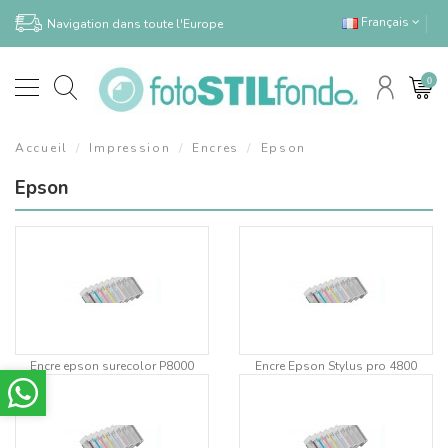
Français
Navigation dans toute l'Europe
0
Accueil
Impression
Encres
Epson
Epson
Encre epson surecolor P8000
Encre Epson Stylus pro 4800