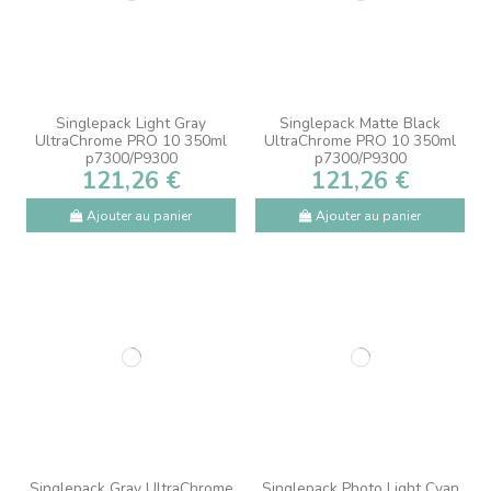
Singlepack Light Gray
Singlepack Matte Black
UltraChrome PRO 10 350ml
UltraChrome PRO 10 350ml
p7300/P9300
p7300/P9300
121,26 €
121,26 €
Ajouter au panier
Ajouter au panier
Singlepack Gray UltraChrome
Singlepack Photo Light Cyan