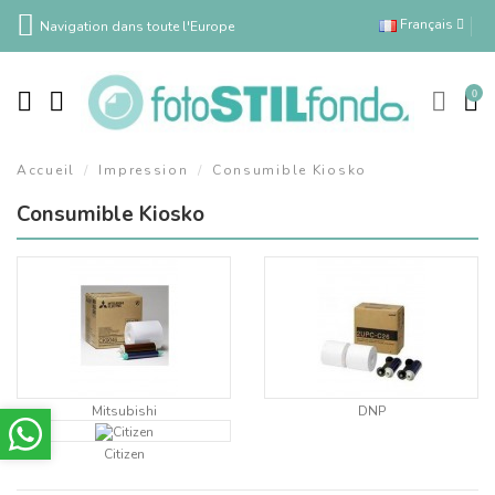
Français
Navigation dans toute l'Europe
0
Accueil
Impression
Consumible Kiosko
Consumible Kiosko
Mitsubishi
DNP
Citizen