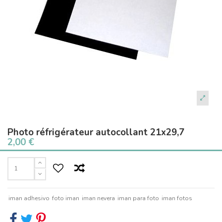
Photo réfrigérateur autocollant 21x29,7
2,00 €
iman adhesivo
foto iman
iman nevera
iman para foto
iman fotos