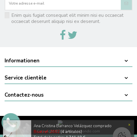
Enim quis fugiat consequat elit minim nisi eu occaecat
occaecat deserunt aliquip nisi ex deserunt.
Informationen
Service clientèle
Contactez-nous
×
Ana Cristina Barranco Velázquez comprado
Copyright ©2020 fotostilfondo.com
Boat ref. 2002
(4 artículos)