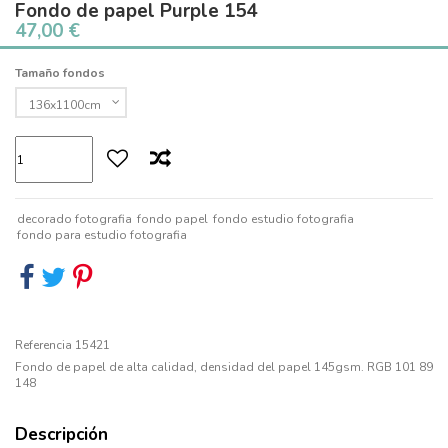
Fondo de papel Purple 154
Online from 09:00 - 13:30 15:00
47,00 €
- 17:00 GMT+1
Tamaño fondos
decorado fotografia
fondo papel
fondo estudio fotografia
fondo para estudio fotografia
Referencia
15421
Fondo de papel de alta calidad, densidad del papel 145gsm. RGB 101 89
148
Descripción