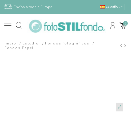
Español
Envíos a toda a Europa
0
Inicio
Estudio
Fondos fotográficos
Fondos Papel
fotoSTILfondo